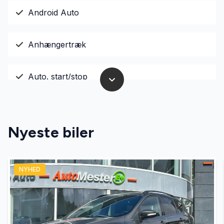
Android Auto
Anhængertræk
Auto. start/stop
Automatisk lys
Nyeste biler
Bakkamera
NYHED
Centrallås
El-ruder