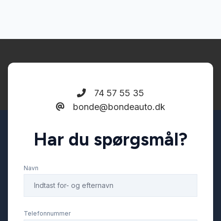
Navigation
Parkeringssensor bagved
Stofsæder
74 57 55 35
bonde@bondeauto.dk
Sædevarme
Har du spørgsmål?
Navn
Telefonnummer