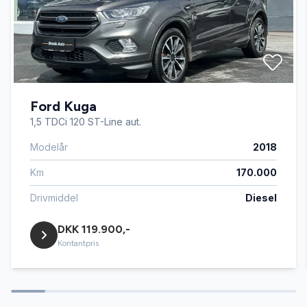
El-spejle
Fartpilot
Ford Kuga
Fjernbetjent centrallås
1,5 TDCi 120 ST-Line aut.
Modelår
2018
Kørecomputer
Km
170.000
LED kørelys
Drivmiddel
Diesel
DKK 119.900,-
Læderrat
Kontantpris
Musikstreaming via bluetooth