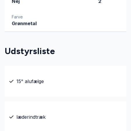
Nej
2
Farve
Grønmetal
Udstyrsliste
15" alufælge
læderindtræk