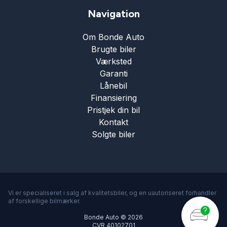
Navigation
Om Bonde Auto
Brugte biler
Værksted
Garanti
Lånebil
Finansiering
Pristjek din bil
Kontakt
Solgte biler
Vi er specialiseret i salg af kvalitetsbiler, og en uautoriseret forhandler
af forskellige bilmærker.
Bonde Auto © 2026
CVR 40102701