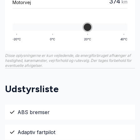
374
km
Motorvej
-20°C
0°C
20°C
40°C
Disse oplysningerne er kun vejledende, da energiforbruget afhænger af
hastighed, køremønster, vejrforhold og rutevalg. Der tages forbehold for
eventuelle afvigelser.
Udstyrsliste
ABS bremser
Adaptiv fartpilot