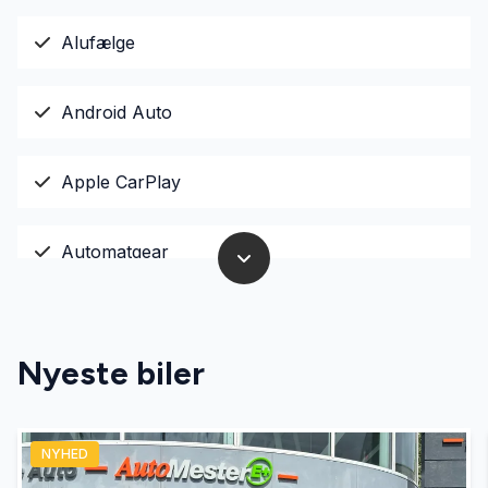
Alufælge
Android Auto
Apple CarPlay
Automatgear
Automatisk nødbremse
Nyeste biler
Bakkamera
NYHED
Blind vinkel detektion