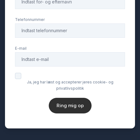
Læderrat
Telefonnummer
Musikstreaming via bluetooth
E-mail
Navigation
Parkeringssensor bagved
Ja, jeg har læst og accepterer jeres cookie- og
privatlivspolitik
Parkeringssensor foran
Ring mig op
Skiltegenkendelse
Splitbagsæder