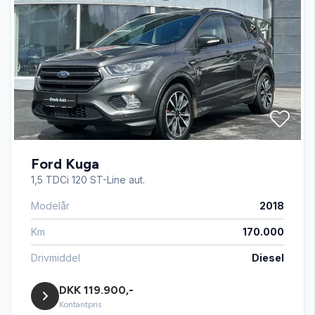
DAB radio
Delvis lædersæder
Digitalt cockpit
Ford Kuga
Dual zone klimaanlæg
1,5 TDCi 120 ST-Line aut.
Modelår
2018
El-klapbare sidespejle
Km
170.000
El-klapbare sidespejle med varme
Drivmiddel
Diesel
DKK 119.900,-
Elektrisk bagagerum
Kontantpris